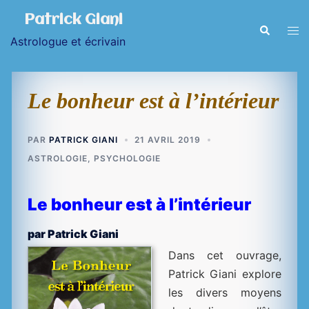
Aller
Patrick Giani
au
Ouvr
Recherche
Astrologue et écrivain
contenu
le
men
Le bonheur est à l’intérieur
PAR
PATRICK GIANI
21 AVRIL 2019
ASTROLOGIE
,
PSYCHOLOGIE
Le bonheur est à l’intérieur
par Patrick Giani
Dans cet ouvrage,
Patrick Giani explore
les divers moyens